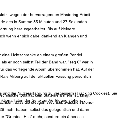
 zuletzt wegen der hervorragenden Mastering-Arbeit
ekunde des in Summe 35 Minuten und 27 Sekunden
örnung herausgearbeitet. Bis auf kleinere
 auch wenn er sich dabei dankend an Klängen und
er eine Lichtschranke an einem großen Pendel
ls er noch selbst Teil der Band war. "seq 6" war in
g für das vorliegende Album übernommen hat. Auf der
alv Milberg auf der aktuellen Fassung persönlich
te und die Nutzererfahrung zu verbessern (Tracking Cookies). Sie
echnische Qualität kein Statement mehr ist, klingt
ktionalitäten der Seite zur Verfügung stehen.
chsen, dass die stetigen Wechsel, zwischen Mono-
tät mehr haben, selbst das gelegentlich und dann
der "Greatest Hits" mehr, sondern ein ätherisch-