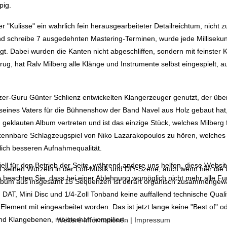
pig.
r "Kulisse" ein wahrlich fein herausgearbeiteter Detailreichtum, nicht
 und schreibe 7 ausgedehnten Mastering-Terminen, wurde jede Millis
t. Dabei wurden die Kanten nicht abgeschliffen, sondern mit feinster K
ug, hat Ralv Milberg alle Klänge und Instrumente selbst eingespielt,
zer-Guru Günter Schlienz entwickelten Klangerzeuger genutzt, der üb
seines Vaters für die Bühnenshow der Band Navel aus Holz gebaut hat, a
 geklauten Album vertreten und ist das einzige Stück, welches Milber
ennbare Schlagzeugspiel von Niko Lazarakopoulos zu hören, welches R
tlich besseren Aufnahmequalität.
ell für den Betrieb der Seite, während andere uns helfen, diese Websi
t seinen Wurzeln in der Lofi-Musik und DIY-Szene, auch wenn hier die t
 beachten Sie, dass bei einer Ablehnung womöglich nicht mehr alle Fun
lbum aus insgesamt 15 Sequenzen ist derart organisch zusammengewa
AT, Mini Disc und 1/4-Zoll Tonband keine auffallend technische Quali
Element mit eingearbeitet worden. Das ist jetzt lange keine "Best of" o
nd Klangebenen, meisterhaft kompiliert.
Weitere Informationen
|
Impressum