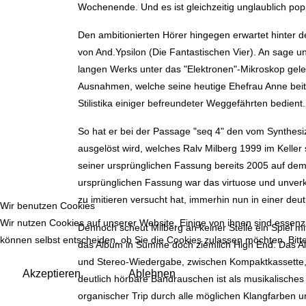
Wochenende. Und es ist gleichzeitig unglaublich pop
Den ambitionierten Hörer hingegen erwartet hinter de
von And.Ypsilon (Die Fantastischen Vier). An sage
langen Werks unter das "Elektronen"-Mikroskop geleg
Ausnahmen, welche seine heutige Ehefrau Anne beitr
Stilistika einiger befreundeter Weggefährten bedient.
So hat er bei der Passage "seq 4" den vom Synthesi
ausgelöst wird, welches Ralv Milberg 1999 im Keller 
seiner ursprünglichen Fassung bereits 2005 auf dem
ursprünglichen Fassung war das virtuose und unverk
zu imitieren versucht hat, immerhin nun in einer deu
Wir benutzen Cookies
Wir nutzen Cookies auf unserer Website. Einige von ihnen sind essenzi
Dennoch scheut Milberg an keiner Stelle ein Spiel mi
können selbst entscheiden, ob Sie die Cookies zulassen möchten. Bitte
das Album in Summe doch ziemlich High End. Das A
und Stereo-Wiedergabe, zwischen Kompaktkassette, D
Akzeptieren
Ablehnen
deutlich hörbare Bandrauschen ist als musikalisches 
organischer Trip durch alle möglichen Klangfarben u