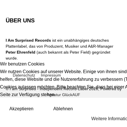
ÜBER UNS
I Am Surprised Records
ist ein unabhängiges deutsches
Plattenlabel, das von Produzent, Musiker und A&R-Manager
Peter Ehrenfeld
(auch bekannt als Peter Field) gegründet
wurde.
Wir benutzen Cookies
Wir nutzen Cookies auf unserer Website. Einige von ihnen sind
Datenschutz
Impressum
helfen, diese Website und die Nutzererfahrung zu verbessern (
Cookies zulassen möchten. Bitte beachten Sie, dass bei einer 
© I am Surprised - Independent Record-Label 2026, Powered by
Seite zur Verfügung stehen.
Agentur GlückAUF
Akzeptieren
Ablehnen
Weitere Informat