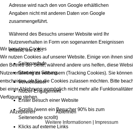
Adresse wird nach den von Google erhältlichen
Angaben nicht mit anderen Daten von Google
zusammengeführt.
Während des Besuchs unserer Website wird Ihr
Nutzerverhalten in Form von sogenannten Ereignissen
Wir benutzen Cookies
erfasst, wie z.B.:
Wir nutzen Cookies auf unserer Website. Einige von ihnen sind 
Seitenaufrufe
den Betrieb der Seite, während andere uns helfen, diese Websi
Start einer Sitzung
Nutzererfahrung zu verbessern (Tracking Cookies). Sie können 
entscheiden, ob Sie die Cookies zulassen möchten. Bitte beach
Verweildauer
bei einer Ablehnung womöglich nicht mehr alle Funktionalitäten
Nutzer-Engagement
Verfügung stehen.
Erster Besuch einer Website
Scrolls (wenn ein Besucher 90% bis zum
Akzeptieren
Ablehnen
Seitenende scrollt)
Weitere Informationen
|
Impressum
Klicks auf externe Links