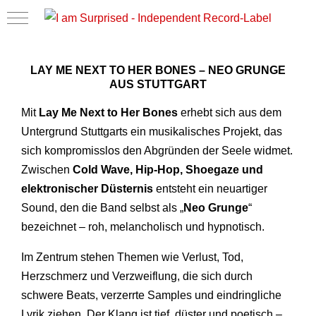
Mobile Menu Toggle
LAY ME NEXT TO HER BONES – NEO GRUNGE
AUS STUTTGART
Mit
Lay Me Next to Her Bones
erhebt sich aus dem
Untergrund Stuttgarts ein musikalisches Projekt, das
sich kompromisslos den Abgründen der Seele widmet.
Zwischen
Cold Wave, Hip-Hop, Shoegaze und
elektronischer Düsternis
entsteht ein neuartiger
Sound, den die Band selbst als „
Neo Grunge
“
bezeichnet – roh, melancholisch und hypnotisch.
Im Zentrum stehen Themen wie Verlust, Tod,
Herzschmerz und Verzweiflung, die sich durch
schwere Beats, verzerrte Samples und eindringliche
Lyrik ziehen. Der Klang ist tief, düster und poetisch –